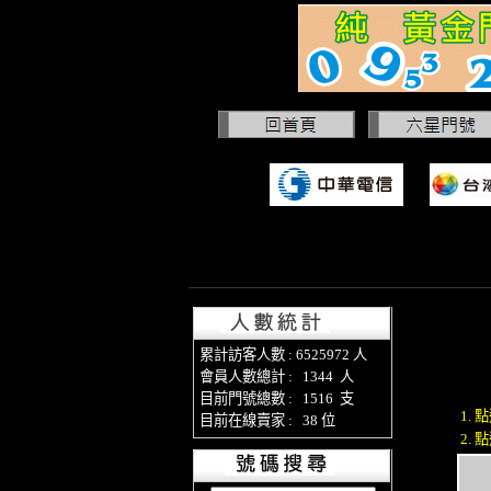
累計訪客人數 : 6525972 人
會員人數總計 : 1344 人
目前門號總數 : 1516 支
1. 
目前在線賣家 : 38 位
2. 