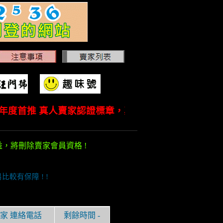
年度首推 真人賣家認證標章，真人認證賣家 六大優惠 : 1
益，將刪除賣家會員資格 !
較有保障 ! !
家 連絡電話
剩餘時間 -