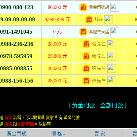
0900-080-123
80,000
元
黃金門號胡
9-09-09-09-09
9,999,999
元
錢來
0
091-1491045
0
元
易經生天延
0988-236-236
28,000
元
張 先 生
0978-595959
25,800
元
張 先 生
0985-008855
28,000
元
張 先 生
0988-156-156
28,000
元
張 先 生
| 黃金門號 - 全部門號 |
點選
賣家
名稱，可以觀看此 賣家 所有 黃金門號
點選
價格
跟
剩餘時間
可以排序
黃金門號
價 格 -
賣 家
賣