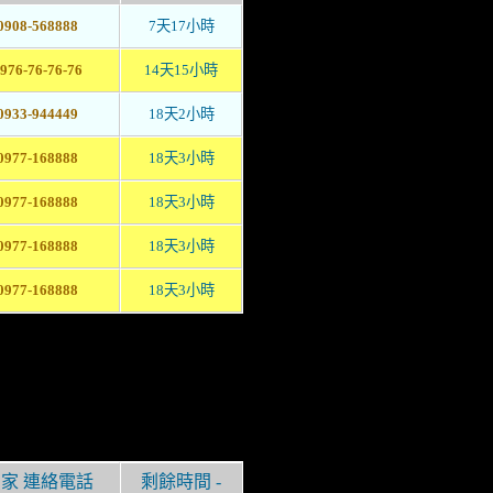
0908-568888
7天17小時
976-76-76-76
14天15小時
0933-944449
18天2小時
0977-168888
18天3小時
0977-168888
18天3小時
0977-168888
18天3小時
0977-168888
18天3小時
家 連絡電話
剩餘時間 -