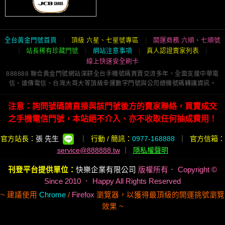
|
|
全台黃金門號首頁
頂級 六星、七星號專區
開運商務 六順、七順號
|
|
|
|
站長稀有珍藏門號
網站注意事項
真人認證賣家列表
線上快速安全刷卡
888888 聯合黃金門號網站深耕全台手機號碼買賣交流多年，全面支援中華電
信、遠傳電信、台灣大哥大等頂級幸運數字門號與公司總機號碼轉讓資訊。
注意：詢問號碼請直接與該門號後方的賣家聯絡，買賣成交
之手機電信門號，本站絕不介入、亦不收取任何抽成費用！
官方站長：
張 先生
｜
行動 / 簡訊：
0977-168888
｜
官方信箱：
service@888888.tw
｜
隱私權聲明
刊登平台提供單位：
快樂企業有限公司
版權所有． Copyright ©
Since 2010 ． Happy All Rights Reserved
~ 建議使用
Chrome
/
Firefox
瀏覽器，以獲得最頂級的開運挑號瀏覽
效果 ~