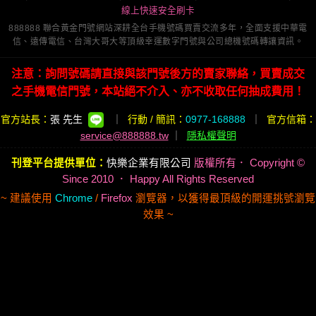
線上快速安全刷卡
888888 聯合黃金門號網站深耕全台手機號碼買賣交流多年，全面支援中華電
信、遠傳電信、台灣大哥大等頂級幸運數字門號與公司總機號碼轉讓資訊。
注意：詢問號碼請直接與該門號後方的賣家聯絡，買賣成交
之手機電信門號，本站絕不介入、亦不收取任何抽成費用！
官方站長：
張 先生
｜
行動 / 簡訊：
0977-168888
｜
官方信箱：
service@888888.tw
｜
隱私權聲明
刊登平台提供單位：
快樂企業有限公司
版權所有． Copyright ©
Since 2010 ． Happy All Rights Reserved
~ 建議使用
Chrome
/
Firefox
瀏覽器，以獲得最頂級的開運挑號瀏覽
效果 ~