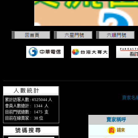
賣家名
累計訪客人數 : 6525044 人
會員人數總計 : 1344 人
目前門號總數 : 1475 支
目前在線賣家 : 38 位
賣家稱呼
錢來