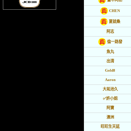
CHEN
夏就桑
阿志
倫一路發
魚丸
出清
Gold8
Aaron
大祐池久
✅許小姐
阿寶
澳洲
旺旺生天延