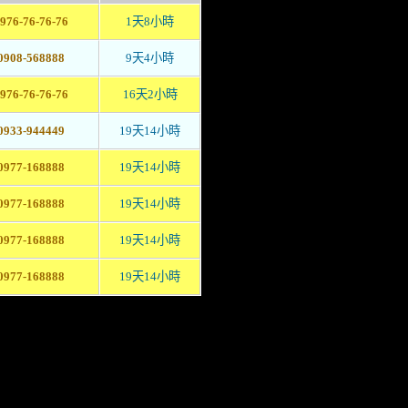
976-76-76-76
1天8小時
0908-568888
9天4小時
976-76-76-76
16天2小時
0933-944449
19天14小時
0977-168888
19天14小時
0977-168888
19天14小時
0977-168888
19天14小時
0977-168888
19天14小時