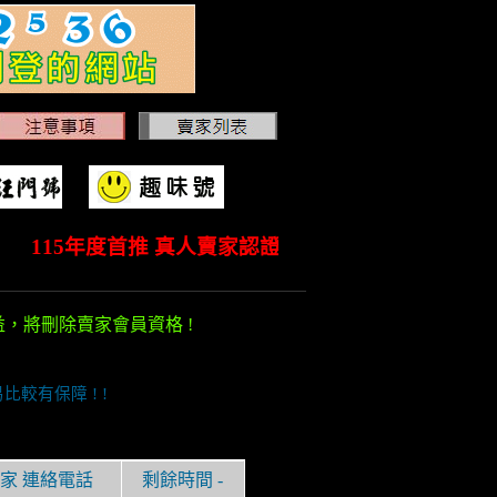
115年度首推 真人賣家認證標章，真人認證賣家 六大優惠
益，將刪除賣家會員資格 !
較有保障 ! !
家 連絡電話
剩餘時間 -