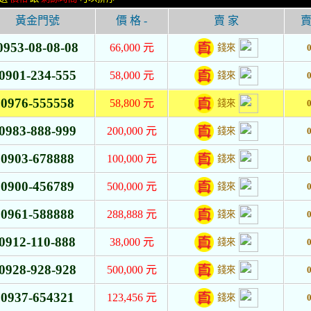
黃金門號
價 格 -
賣 家
賣
0953-08-08-08
66,000
元
錢來
0901-234-555
58,000
元
錢來
0976-555558
58,800
元
錢來
0983-888-999
200,000
元
錢來
0903-678888
100,000
元
錢來
0900-456789
500,000
元
錢來
0961-588888
288,888
元
錢來
0912-110-888
38,000
元
錢來
0928-928-928
500,000
元
錢來
0937-654321
123,456
元
錢來