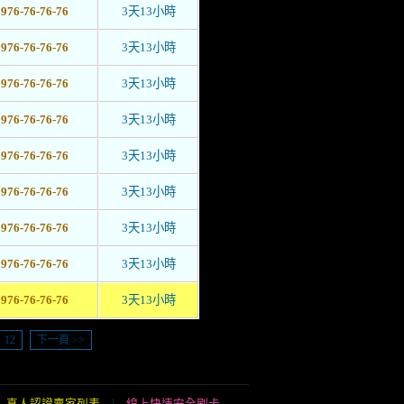
0976-76-76-76
3天13小時
0976-76-76-76
3天13小時
0976-76-76-76
3天13小時
0976-76-76-76
3天13小時
0976-76-76-76
3天13小時
0976-76-76-76
3天13小時
0976-76-76-76
3天13小時
0976-76-76-76
3天13小時
0976-76-76-76
3天13小時
12
下一頁 >>
|