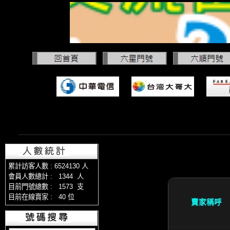
累計訪客人數 : 6524130 人
會員人數總計 : 1344 人
目前門號總數 : 1573 支
目前在線賣家 : 40 位
賣家稱呼