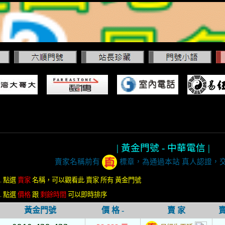
| 黃金門號 - 中華電信 |
賣家名稱前有
標章，為通過本站 真人認證，
1. 點選
賣家
名稱，可以觀看此 賣家 所有 黃金門號
2. 點選
價格
跟
剩餘時間
可以即時排序
黃金門號
價 格 -
賣 家