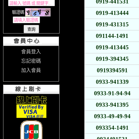
0919-441531
0919-413444
驗證碼
0919-431315
091144-1491
0919-413445
會員登入
0919-394345
忘記密碼
0919394591
加入會員
0933-941339
0933-91-94-94
0933-941395
0933-49-49-94
093354-1491