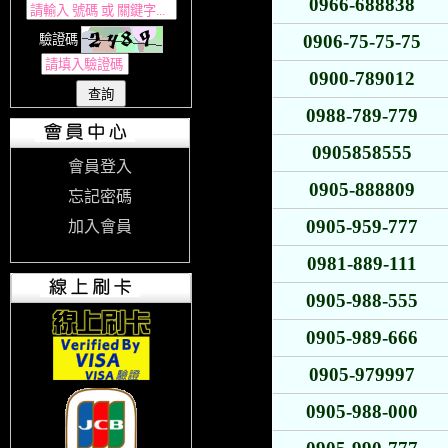
0966-688838
0906-75-75-75
驗證碼
0900-789012
0988-789-779
0905858555
會員登入
0905-888809
忘記密碼
0905-959-777
加入會員
0981-889-111
0905-988-555
0905-989-666
0905-979997
0905-988-000