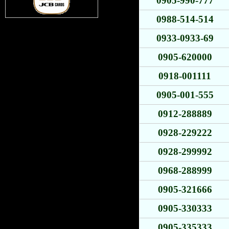
0905-990-777
0988-514-514
0933-0933-69
0905-620000
0918-001111
0905-001-555
0912-288889
0928-229222
0928-299992
0968-288999
0905-321666
0905-330333
0905-335333