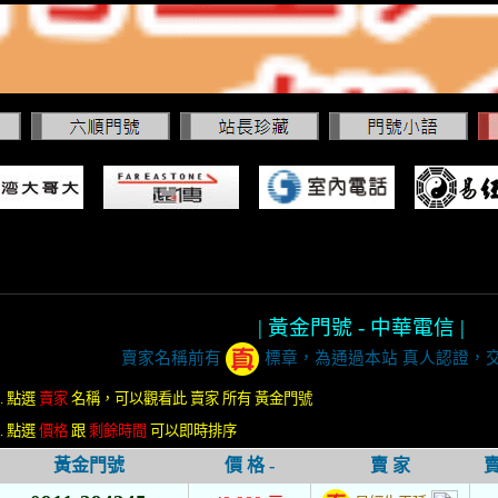
| 黃金門號 - 中華電信 |
賣家名稱前有
標章，為通過本站 真人認證，
1. 點選
賣家
名稱，可以觀看此 賣家 所有 黃金門號
2. 點選
價格
跟
剩餘時間
可以即時排序
黃金門號
價 格 -
賣 家