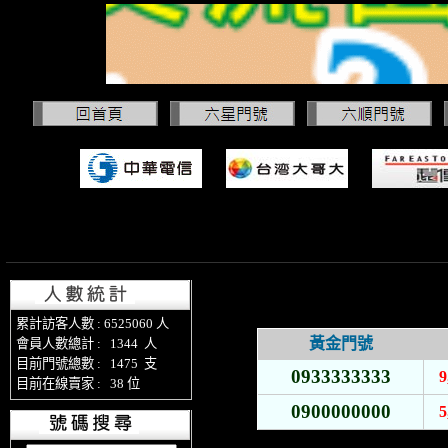
累計訪客人數 : 6525060 人
黃金門號
會員人數總計 : 1344 人
目前門號總數 : 1475 支
0933333333
9
目前在線賣家 : 38 位
0900000000
5