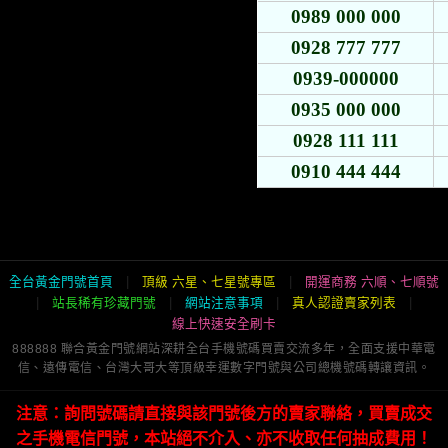
0989 000 000
0928 777 777
0939-000000
0935 000 000
0928 111 111
0910 444 444
|
|
全台黃金門號首頁
頂級 六星、七星號專區
開運商務 六順、七順號
|
|
|
|
站長稀有珍藏門號
網站注意事項
真人認證賣家列表
線上快速安全刷卡
888888 聯合黃金門號網站深耕全台手機號碼買賣交流多年，全面支援中華電
信、遠傳電信、台灣大哥大等頂級幸運數字門號與公司總機號碼轉讓資訊。
注意：詢問號碼請直接與該門號後方的賣家聯絡，買賣成交
之手機電信門號，本站絕不介入、亦不收取任何抽成費用！