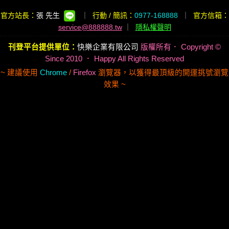
官方站長：
張 先生
｜
行動 / 簡訊：
0977-168888
｜
官方信箱：
service@888888.tw
｜
隱私權聲明
刊登平台提供單位：
快樂企業有限公司
版權所有． Copyright ©
Since 2010 ． Happy All Rights Reserved
~ 建議使用
Chrome
/
Firefox
瀏覽器，以獲得最頂級的開運挑號瀏覽
效果 ~