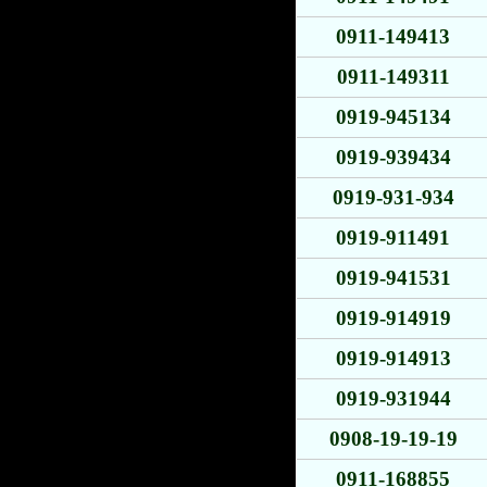
0911-149413
0911-149311
0919-945134
0919-939434
0919-931-934
0919-911491
0919-941531
0919-914919
0919-914913
0919-931944
0908-19-19-19
0911-168855