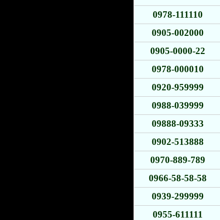
0978-111110
0905-002000
0905-0000-22
0978-000010
0920-959999
0988-039999
09888-09333
0902-513888
0970-889-789
0966-58-58-58
0939-299999
0955-611111